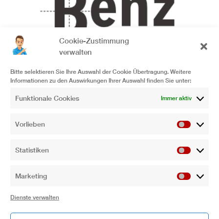
Cookie-Zustimmung
verwalten
Bitte selektieren Sie Ihre Auswahl der Cookie Übertragung. Weitere
Informationen zu den Auswirkungen Ihrer Auswahl finden Sie unter:
Funktionale Cookies
Immer aktiv
Wir sind seit mehr als 20 Jahren zufriedener Kunde bei
Vorlieben
Vorliebe
Bürotechnik Rommel in Laupheim. Von dort wurden
wir stets mit dem neuesten technischen Equipment für
Statistiken
Statistik
unsere Autohäuser in Laupheim und Biberach
ausgerüstet. Man wird immer sehr freundlich und vor
Marketing
Allem fachlich kompetent beraten und bedient.
Marketi
Anstehende Reparaturen oder Wartungsarbeiten
Dienste verwalten
werden schnell und kostengünstig ausgeführt.
Wir freuen uns auf viele weitere Jahre